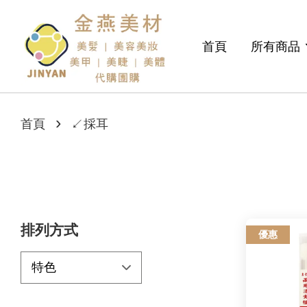
首頁
所有商品
›
首頁
↙採耳
排列方式
優惠