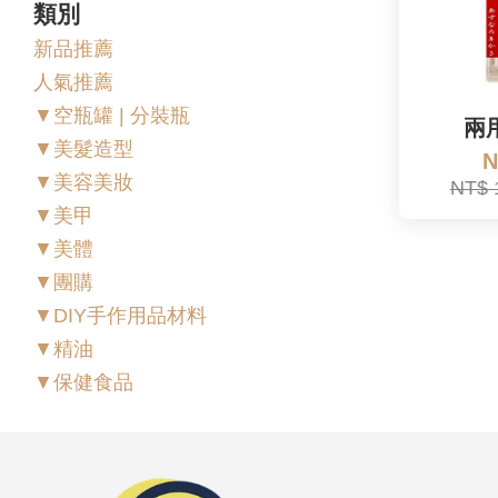
類別
新品推薦
人氣推薦
▼空瓶罐 | 分裝瓶
兩
▼美髮造型
N
▼美容美妝
NT$ 
▼美甲
▼美體
▼團購
▼DIY手作用品材料
▼精油
▼保健食品