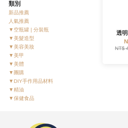
類別
新品推薦
人氣推薦
▼空瓶罐 | 分裝瓶
透明
▼美髮造型
N
▼美容美妝
NT$ 
▼美甲
▼美體
▼團購
▼DIY手作用品材料
▼精油
▼保健食品