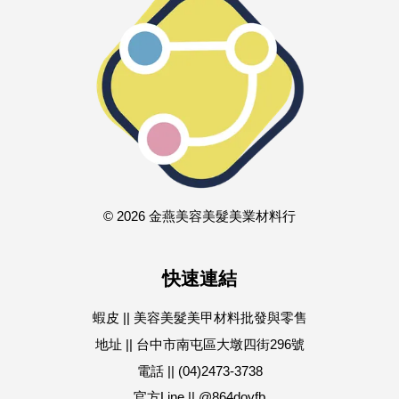
© 2026 金燕美容美髮美業材料行
快速連結
蝦皮 || 美容美髮美甲材料批發與零售
地址 || 台中市南屯區大墩四街296號
電話 || (04)2473-3738
官方Line || @864doyfb