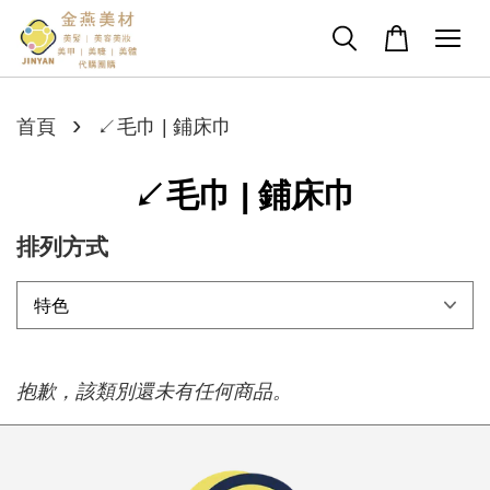
›
首頁
↙毛巾 | 鋪床巾
↙毛巾 | 鋪床巾
排列方式
抱歉，該類別還未有任何商品。