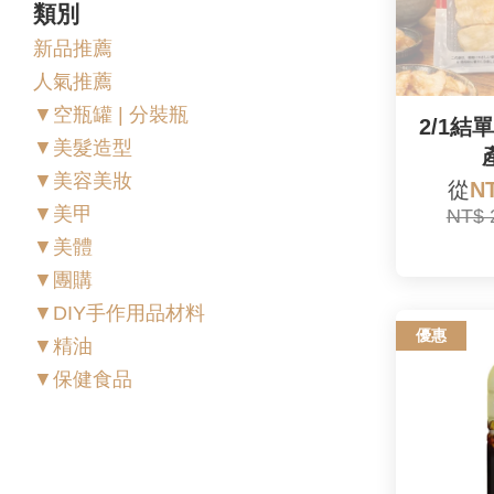
類別
新品推薦
人氣推薦
▼空瓶罐 | 分裝瓶
2/1結
▼美髮造型
▼美容美妝
從
N
▼美甲
NT$ 
▼美體
▼團購
▼DIY手作用品材料
優惠
▼精油
▼保健食品