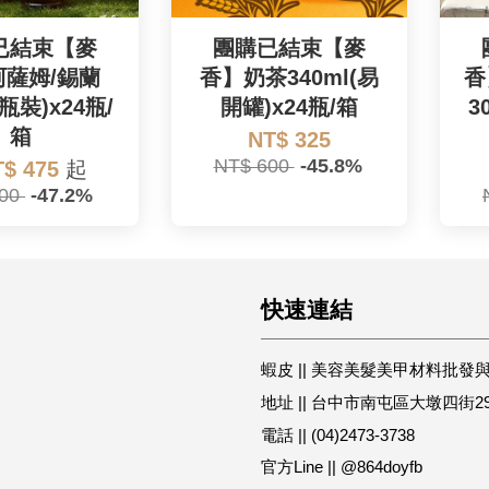
已結束【麥
團購已結束【麥
阿薩姆/錫蘭
香】奶茶340ml(易
香
(瓶裝)x24瓶/
開罐)x24瓶/箱
3
箱
NT$ 325
NT$ 600
-45.8%
T$ 475
起
900
-47.2%
快速連結
蝦皮 || 美容美髮美甲材料批發
地址 || 台中市南屯區大墩四街2
電話 || (04)2473-3738
官方Line || @864doyfb