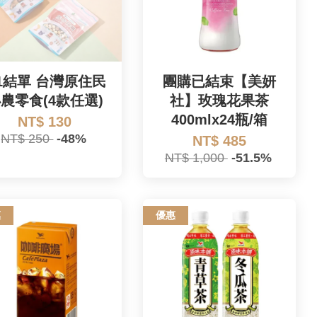
/1結單 台灣原住民
團購已結束【美妍
農零食(4款任選)
社】玫瑰花果茶
400mlx24瓶/箱
NT$ 130
NT$ 250
-48%
NT$ 485
NT$ 1,000
-51.5%
惠
優惠