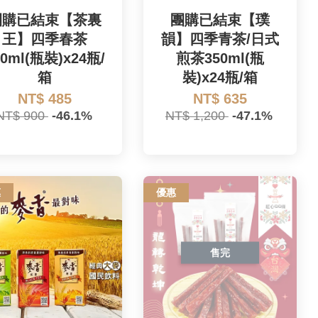
團購已結束【茶裏
團購已結束【璞
王】四季春茶
韻】四季青茶/日式
00ml(瓶裝)x24瓶/
煎茶350ml(瓶
箱
裝)x24瓶/箱
NT$ 485
NT$ 635
NT$ 900
-46.1%
NT$ 1,200
-47.1%
惠
優惠
售完