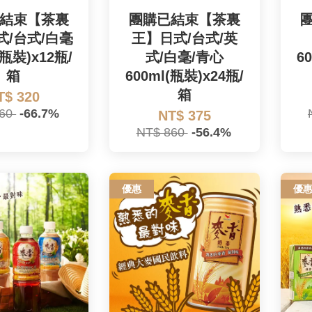
結束【茶裏
團購已結束【茶裏
式/台式/白毫
王】日式/台式/英
(瓶裝)x12瓶/
式/白毫/青心
6
箱
600ml(瓶裝)x24瓶/
箱
T$ 320
960
-66.7%
NT$ 375
NT$ 860
-56.4%
優惠
優