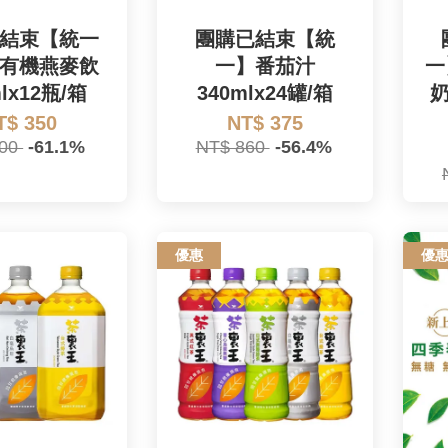
結束【統一
團購已結束【統
有機燕麥飲
一】番茄汁
一
mlx12瓶/箱
340mlx24罐/箱
奶
T$ 350
NT$ 375
900
-61.1%
NT$ 860
-56.4%
優惠
優