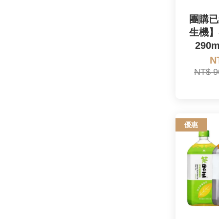
團購已
生機】
290
N
NT$ 
優惠