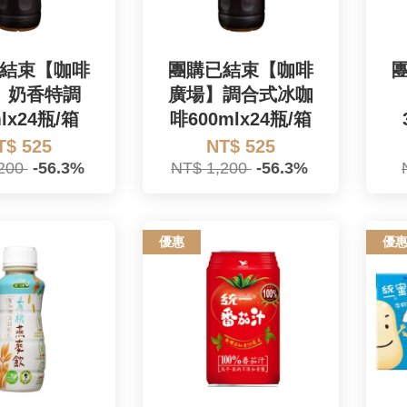
結束【咖啡
團購已結束【咖啡
】奶香特調
廣場】調合式冰咖
mlx24瓶/箱
啡600mlx24瓶/箱
T$ 525
NT$ 525
,200
-56.3%
NT$ 1,200
-56.3%
優惠
優