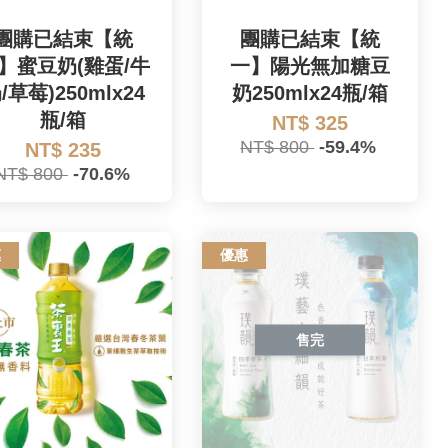
團購已結束【統
團購已結束【統
】蜜豆奶(雞蛋/牛
一】陽光無加糖豆
/草莓)250mlx24
奶250mlx24瓶/箱
瓶/箱
NT$ 325
NT$ 800
-59.4%
NT$ 235
NT$ 800
-70.6%
惠
優惠
售完