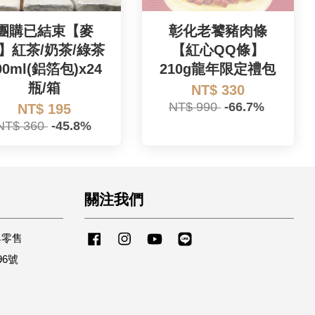
團購已結束【麥
彰化老饕豬肉條
】紅茶/奶茶/綠茶
【紅心QQ條】
00ml(鋁箔包)x24
210g龍年限定禮包
瓶/箱
NT$ 330
NT$ 990
-66.7%
NT$ 195
NT$ 360
-45.8%
關注我們
與零售
Facebook
Instagram
YouTube
Line
96號