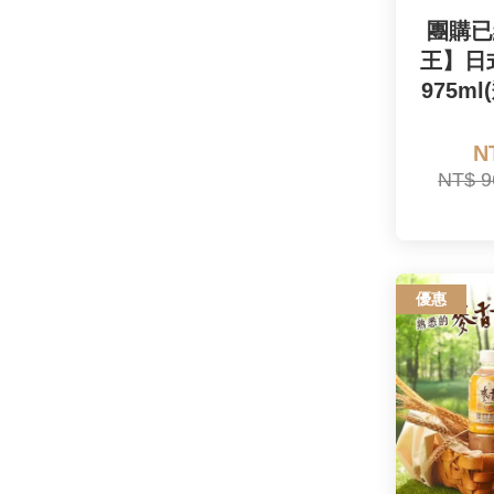
團購已
王】日
975ml
N
NT$ 
優惠