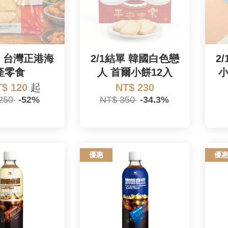
單 台灣正港海
2/1結單 韓國白色戀
2
產零食
人 首爾小餅12入
小
T$ 120
起
NT$ 230
250
-52%
NT$ 350
-34.3%
優惠
優