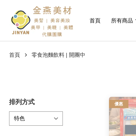
首頁
所有商品
›
首頁
零食泡麵飲料 | 開團中
排列方式
優惠