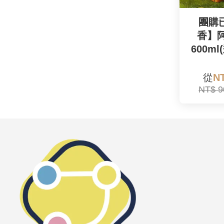
團購
香】
600ml
從
N
NT$ 