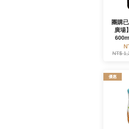
團購已
廣場
600
N
NT$ 1
優惠