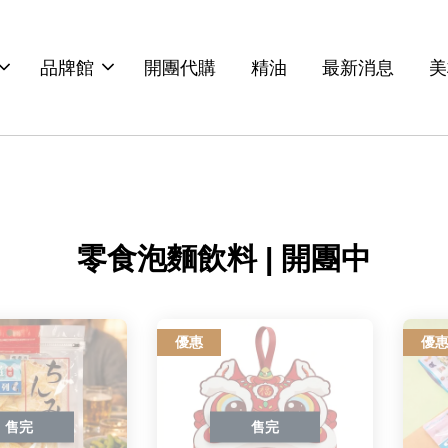
品牌館
開團代購
精油
最新消息
美
零食泡麵飲料 | 開團中
優惠
優
售完
售完