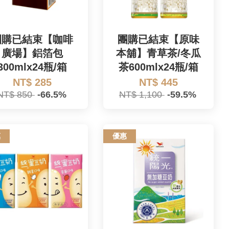
團購已結束【咖啡
團購已結束【原味
廣場】鋁箔包
本舖】青草茶/冬瓜
300mlx24瓶/箱
茶600mlx24瓶/箱
NT$ 285
NT$ 445
NT$ 850
-66.5%
NT$ 1,100
-59.5%
惠
優惠