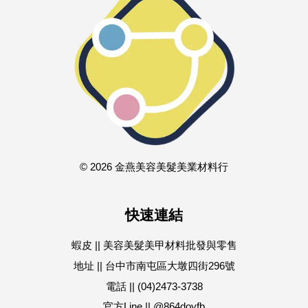
© 2026 金燕美容美髮美業材料行
快速連結
蝦皮 || 美容美髮美甲材料批發與零售
地址 || 台中市南屯區大墩四街296號
電話 || (04)2473-3738
官方Line || @864doyfb