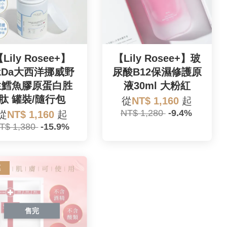
Lily Rosee+】
【Lily Rosee+】玻
kDa大西洋挪威野
尿酸B12保濕修護原
生鱈魚膠原蛋白胜
液30ml 大粉紅
肽 罐裝/隨行包
從
NT$ 1,160
起
NT$ 1,280
-9.4%
從
NT$ 1,160
起
T$ 1,380
-15.9%
惠
售完