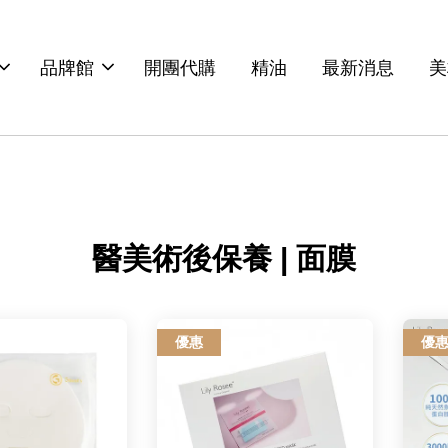
品牌館
開團代購
精油
最新消息
美
醫美術後保養 | 面膜
優惠
優