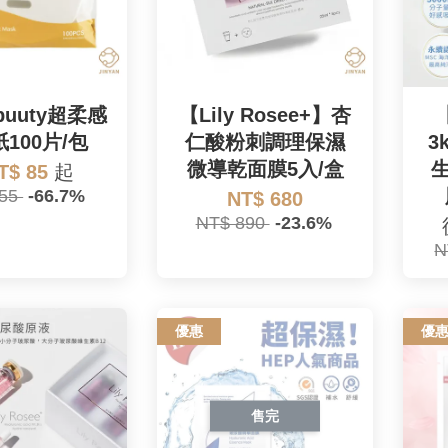
buuty超柔感
【Lily Rosee+】杏
【
100片/包
仁酸粉刺調理保濕
3
微導乾面膜5入/盒
T$ 85
起
255
-66.7%
NT$ 680
NT$ 890
-23.6%
N
優惠
優
售完