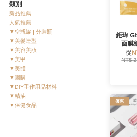
類別
新品推薦
人氣推薦
▼空瓶罐 | 分裝瓶
鉅瑋 G
▼美髮造型
面膜紙
▼美容美妝
從
N
▼美甲
NT$ 
▼美體
▼團購
▼DIY手作用品材料
▼精油
優惠
▼保健食品