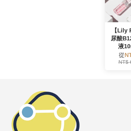
【Lily
尿酸B
液10
從
N
NT$ 