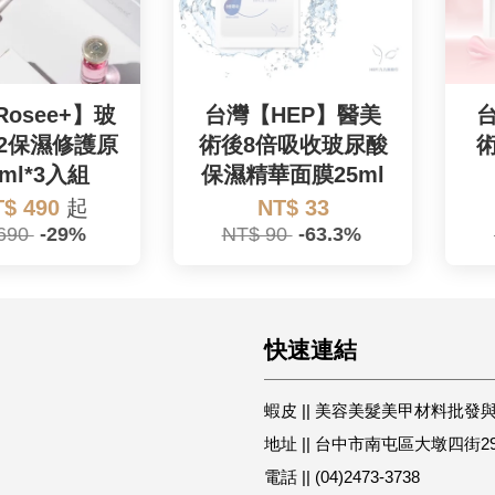
 Rosee+】玻
台灣【HEP】醫美
12保濕修護原
術後8倍吸收玻尿酸
ml*3入組
保濕精華面膜25ml
T$ 490
起
NT$ 33
690
-29%
NT$ 90
-63.3%
快速連結
蝦皮 || 美容美髮美甲材料批發
地址 || 台中市南屯區大墩四街2
電話 || (04)2473-3738