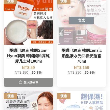
優惠
優惠
售完
團購已結束 韓國Sam-
團購已結束 韓國zenzia
Hyun製藥 韓國國民高純
胎盤素水光回春安瓶霜
度凡士林100ml
70ml
NT$ 59
NT$ 159
NT$ 150
-60.7%
NT$ 230
-30.9%
加入購物車
優惠
優惠