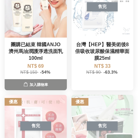
售完
團購已結束 韓國ANJO
台灣【HEP】醫美術後8
濟州馬油潤護淨透洗面乳
倍吸收玻尿酸保濕精華面
100ml
膜25ml
NT$ 69
NT$ 33
NT$ 150
-54%
NT$ 90
-63.3%
加入購物車
優惠
優惠
售完
售完