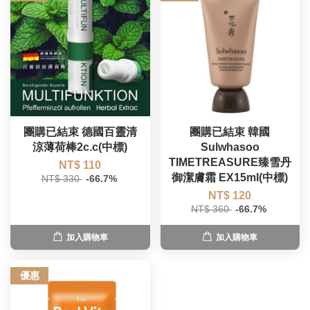
團購已結束 德國百靈清
團購已結束 韓國
涼薄荷棒2c.c(中標)
Sulwhasoo
TIMETREASURE臻雪丹
NT$ 110
御潔膚霜 EX15ml(中標)
NT$ 330
-66.7%
NT$ 120
NT$ 360
-66.7%
加入購物車
加入購物車
優惠