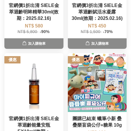
官網價1折出清 SIELE金
官網價3折出清 SIELE金
萃迴齡明眸精華30ml(效
萃迴齡賦活水凝露
期：2025.02.16)
30ml(效期：2025.02.16)
NT$ 580
NT$ 450
NT$ 5,800
-90%
NT$ 1,500
-70%
加入購物車
加入購物車
優惠
優惠
官網價1折出清 SIELE金
團購已結束 蠟筆小新 疊
萃迴齡能量安瓶
疊樂盲袋公仔+糖果 10g