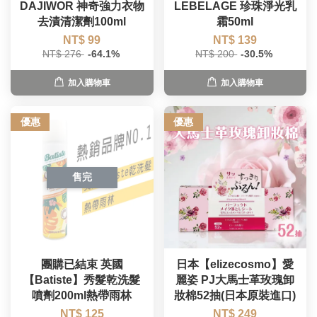
DAJIWOR 神奇強力衣物
LEBELAGE 珍珠淨光乳
去漬清潔劑100ml
霜50ml
NT$ 99
NT$ 139
NT$ 276
-64.1%
NT$ 200
-30.5%
加入購物車
加入購物車
優惠
優惠
售完
團購已結束 英國
日本【elizecosmo】愛
【Batiste】秀髮乾洗髮
麗姿 PJ大馬士革玫瑰卸
噴劑200ml熱帶雨林
妝棉52抽(日本原裝進口)
NT$ 125
NT$ 249