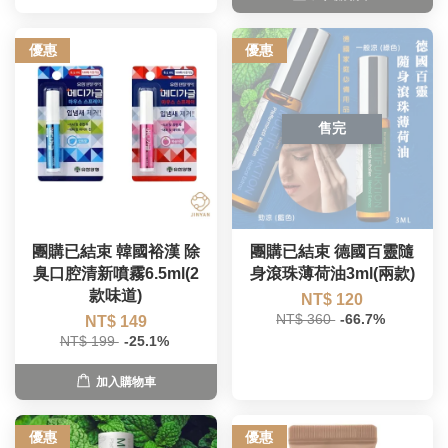
優惠
優惠
售完
團購已結束 韓國裕漢 除
團購已結束 德國百靈隨
臭口腔清新噴霧6.5ml(2
身滾珠薄荷油3ml(兩款)
款味道)
NT$ 120
NT$ 360
-66.7%
NT$ 149
NT$ 199
-25.1%
加入購物車
優惠
優惠