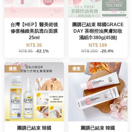
台灣【HEP】醫美術後
團購已結束 韓國GRACE
修復極緻美肌透白面膜
DAY 茶樹控油爽膚卸妝
25ml
濕紙巾380g(45抽)
NT$ 36
NT$ 199
NT$ 95
-62.1%
NT$ 250
-20.4%
優惠
優惠
團購已結束 韓國
團購已結束 韓國