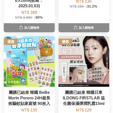
EX10ml(效期：
NT$ 130
2025.01.03)
NT$ 189
-31.2%
NT$ 388
NT$ 3,880
-90%
加入購物車
加入購物車
優惠
優惠
團購已結束 韓國 BeBe
團購已結束 韓國日東
Morin Pororo 24H超長
ILDONG FIRSTLAB 益
效驅蚊貼家庭號 90枚入
生菌保濕彈潤乳霜15ml
NT$ 135
NT$ 129