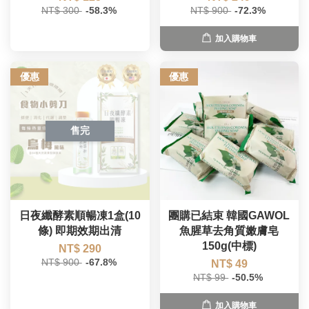
NT$ 300
-58.3%
NT$ 900
-72.3%
加入購物車
優惠
優惠
售完
日夜纖酵素順暢凍1盒(10
團購已結束 韓國GAWOL
條) 即期效期出清
魚腥草去角質嫩膚皂
150g(中標)
NT$ 290
NT$ 900
-67.8%
NT$ 49
NT$ 99
-50.5%
加入購物車