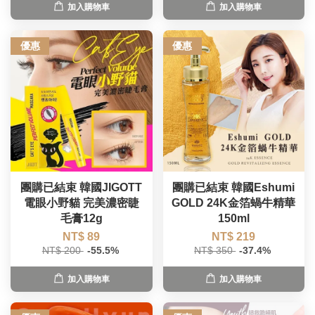
加入購物車
加入購物車
優惠
優惠
團購已結束 韓國JIGOTT
團購已結束 韓國Eshumi
電眼小野貓 完美濃密睫
GOLD 24K金箔蝸牛精華
毛膏12g
150ml
NT$ 89
NT$ 219
NT$ 200
-55.5%
NT$ 350
-37.4%
加入購物車
加入購物車