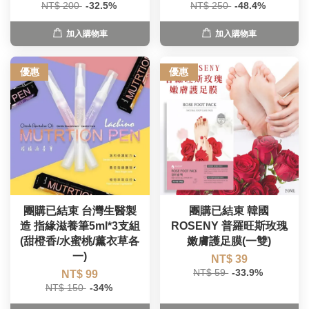
NT$ 200
-32.5%
NT$ 250
-48.4%
加入購物車
加入購物車
優惠
優惠
團購已結束 台灣生醫製
團購已結束 韓國
造 指緣滋養筆5ml*3支組
ROSENY 普羅旺斯玫瑰
(甜橙香/水蜜桃/薰衣草各
嫩膚護足膜(一雙)
一)
NT$ 39
NT$ 59
-33.9%
NT$ 99
NT$ 150
-34%