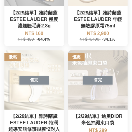
【2/29結單】雅詩蘭黛
【2/29結單】雅詩蘭黛
ESTEE LAUDER 極度
ESTEE LAUDER 年輕
濃翹睫毛膏2.8g
無敵膠原霜75ml
NT$ 160
NT$ 2,900
NT$ 450
-64.4%
NT$ 4,400
-34.1%
優惠
優惠
售完
售完
【2/29結單】雅詩蘭黛
【2/29結單】迪奧DIOR
ESTEE LAUDER 特潤
米色抽繩束口袋
超導安瓶修護眼膜*2對入
NT$ 299