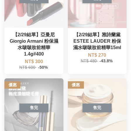
【2/29結單】亞曼尼
【2/29結單】雅詩蘭黛
Giorgio Armani 粉保濕
ESTEE LAUDER 粉保
水啵啵妝前精華
濕水啵啵妝前精華15ml
1.4g#400
NT$ 270
NT$ 480
-43.8%
NT$ 300
NT$ 600
-50%
優惠
優惠
售完
售完