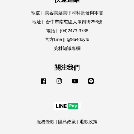
蝦皮 || 美容美髮美甲材料批發與零售
地址 || 台中市南屯區大墩四街296號
電話 || (04)2473-3738
官方Line || @864doyfb
美材知識專欄
關注我們
Facebook
Instagram
YouTube
Line
服務條款
|
隱私政策
|
退款政策