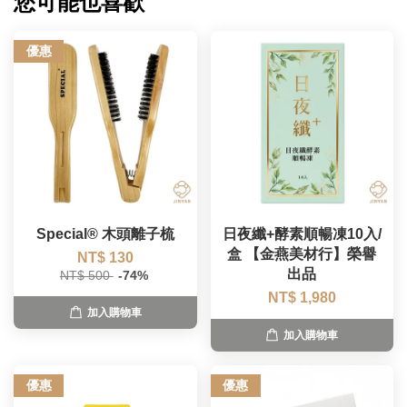
您可能也喜歡
優惠
Special® 木頭離子梳
日夜纖+酵素順暢凍10入/
盒 【金燕美材行】榮譽
NT$ 130
出品
NT$ 500
-74%
NT$ 1,980
加入購物車
加入購物車
優惠
優惠