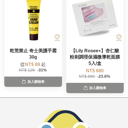
乾荒禁止 奇士美護手霜
【Lily Rosee+】杏仁酸
30g
粉刺調理保濕微導乾面膜
5入/盒
從
NT$ 89
起
NT$ 129
-31%
NT$ 680
NT$ 890
-23.6%
加入購物車
加入購物車