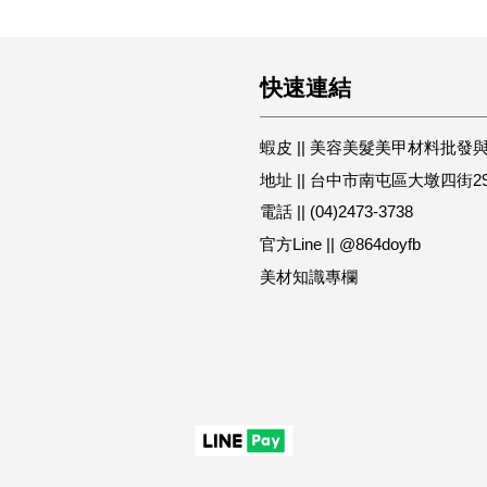
快速連結
蝦皮 || 美容美髮美甲材料批發
地址 || 台中市南屯區大墩四街2
電話 || (04)2473-3738
官方Line || @864doyfb
美材知識專欄