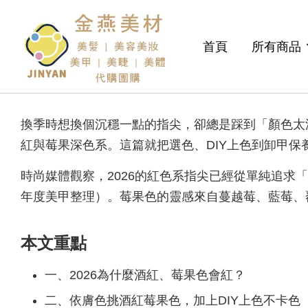
首頁
所有商品
換季時想換個沉穩一點的指尖，卻總是踩到「顏色太
紅與莓果深色系。這篇就把選色、DIY上色到卸甲
時尚媒體觀察，2026的紅色系指尖已經從單純追求「
年度美甲整理）。莓果色的靈感來自蔓越莓、藍莓、
本文重點
一、2026為什麼酒紅、莓果色會紅？
二、依膚色挑酒紅莓果色，加上DIY上色不卡色