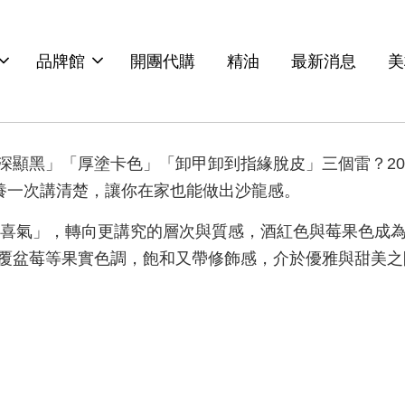
品牌館
開團代購
精油
最新消息
美
深顯黑」「厚塗卡色」「卸甲卸到指緣脫皮」三個雷？20
保養一次講清楚，讓你在家也能做出沙龍感。
喜氣」，轉向更講究的層次與質感，酒紅色與莓果色成為跳色、
覆盆莓等果實色調，飽和又帶修飾感，介於優雅與甜美之