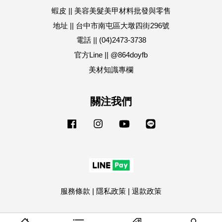
蝦皮 || 美容美髮美甲材料批發與零售
地址 || 台中市南屯區大墩四街296號
電話 || (04)2473-3738
官方Line || @864doyfb
美材知識專欄
關注我們
Facebook
Instagram
YouTube
Line
服務條款
|
隱私政策
|
退款政策