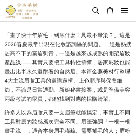
「畫了快十年眉毛，到底什麼工具最不暈染？」這是
2026春夏最常出現在化妝諮詢區的問題。一邊是熱搜
居高不下的霧眉刺青，一邊是越來越成熟的開架眉妝
產品線——其實只要把工具特性搞懂，居家彩妝也能
畫出比半永久還耐看的自然眉。本篇金燕美材行整理
4大主流眉妝工具的選購邏輯、上色順序與保養細
節，不論是日常通勤、新娘秘書接案，或是準備美容
丙級考試的學員，都能找到對應的採購清單。
許多人以為眉妝只要一支眉筆就能搞定，事實上不同
工具對應的妝感層次完全不同。眉筆強調「一根一根
畫毛流」，適合本身眉毛稀疏、需要補毛的人；眉粉