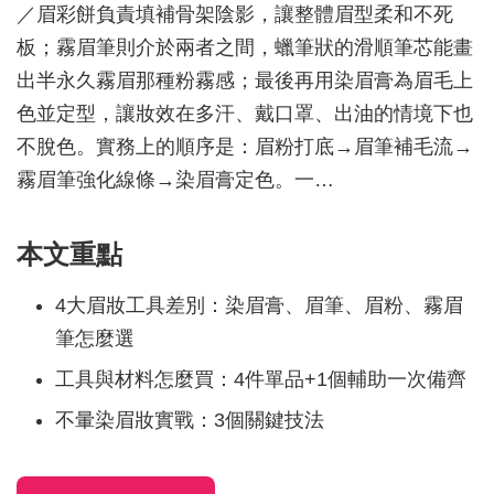
／眉彩餅負責填補骨架陰影，讓整體眉型柔和不死
板；霧眉筆則介於兩者之間，蠟筆狀的滑順筆芯能畫
出半永久霧眉那種粉霧感；最後再用染眉膏為眉毛上
色並定型，讓妝效在多汗、戴口罩、出油的情境下也
不脫色。實務上的順序是：眉粉打底→眉筆補毛流→
霧眉筆強化線條→染眉膏定色。一…
本文重點
4大眉妝工具差別：染眉膏、眉筆、眉粉、霧眉
筆怎麼選
工具與材料怎麼買：4件單品+1個輔助一次備齊
不暈染眉妝實戰：3個關鍵技法