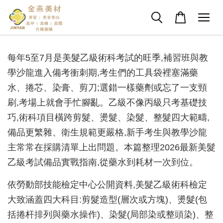
每年5至7月是美髮乙級術科考試的旺季,補習班與教
學沙龍進入備考衝刺期,考生們的工具袋裡塞滿藥
水、捲芯、染膏、剪刀;選錯一樣藥劑或忘了一支頸
刷,考場上就會手忙腳亂。乙級不像丙級只考基礎技
巧,術科項目橫跨剪髮、燙髮、染髮、整髮四大範疇,
備品更繁雜、衛生規範更嚴格,新手考生與教學沙龍
主常常在採購清單上出問題。本篇整理2026最新美髮
乙級考試備品實戰指南,從藥水到耗材一次到位。
依勞動部技能檢定中心公開資料,美髮乙級術科檢定
大致涵蓋四大科目:剪髮造型(層次或方塊)、燙髮(包
括捲杆排列與藥水操作)、染髮(局部染或整頭染)、整