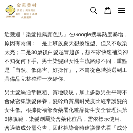
近幾週「染髮推薦顏色男」在Google搜尋熱度暴增，
原因有兩個：一是上班族夏天想換造型、但又不敢染
太亮；二是30歲後白髮越冒越多，想在家快速補染卻
不知從何下手。男士染髮跟女性主流路線不同，重點
是「自然、低傷害、好操作」，本篇從色階挑選到工
具備品完整整理一次給你。
男士髮絲通常較粗、質地較硬，加上多數男生平時不
會做密集護髮保養，髮幹角質層耐受度比經常護髮的
女生低。根據衛福部食藥署化粧品衛生安全管理法第
6條規範，染髮劑屬於含藥化粧品，需依標示使用、
含過敏成分需公告，因此挑染膏時建議優先看「成分