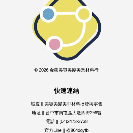
© 2026 金燕美容美髮美業材料行
快速連結
蝦皮 || 美容美髮美甲材料批發與零售
地址 || 台中市南屯區大墩四街296號
電話 || (04)2473-3738
官方Line || @864doyfb