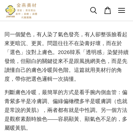
同一個髮色，有人染了氣色發亮，有人卻整張臉看起
來更暗沉、更黃。問題往往不在染膏好壞，而在於
「選色」沒對上膚色。2026韓系「透明感」染髮持續
發燒，但顯白的關鍵從來不是跟風挑網美色，而是先
讀懂自己的膚色冷暖與色階。這篇就用美材行的角
度，帶你把選色邏輯一次搞懂。
判斷膚色冷暖，最簡單的方式是看手腕內側血管：偏
青紫多半是冷膚調、偏綠偏橄欖多半是暖膚調（也就
是常說的黃肌），兩者都有就是中性調。另一個方法
是觀察素顏時臉色——容易顯黃、顯氣色不足的，多
屬暖黃肌。