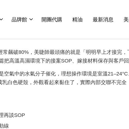
品牌館
開團代購
精油
最新消息
美
度經常飆破80%，美睫師最頭痛的就是「明明早上才接完
篇把高溫高濕環境下的接案SOP、嫁接材料保存與客戶
氣中的水氣分子催化，理想操作環境是室溫21–24°C、
拉成乳白色硬殼，外觀看起來黏住了，實際內部交聯不完
再談SOP
動線