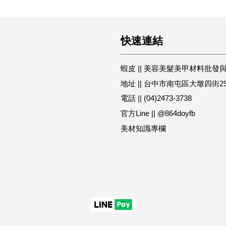
快速連結
蝦皮 || 美容美髮美甲材料批發
地址 || 台中市南屯區大墩四街2
電話 || (04)2473-3738
官方Line || @864doyfb
美材知識專欄