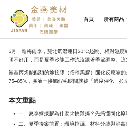
首頁
所有商品
6月一進梅雨季，雙北氣溫連日30°C起跳、相對濕
膠不好用，而是夏季沙龍工作流沒跟著季節調整。這
氰基丙烯酸酯類的嫁接膠（俗稱黑膠）固化反應靠的是空
75–85%，膠液一接觸假毛瞬間就被「過度催化」
本文重點
一、夏季嫁接膠為什麼比較難搞？先搞懂固化原理
二、夏季接案前置：環境控濕、材料分裝與消毒