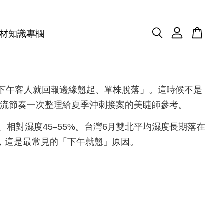
材知識專欄
，下午客人就回報邊緣翹起、單株脫落」。這時候不是
回流節奏一次整理給夏季沖刺接案的美睫師參考。
相對濕度45–55%。台灣6月雙北平均濕度長期落在
全，這是最常見的「下午就翹」原因。