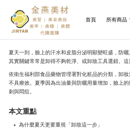
首頁
所有商品
夏天一到，臉上的汗水和皮脂分泌明顯變旺盛，防曬
其實關鍵常常是卸得不夠乾淨、或卸妝工具選錯。這
依衛生福利部食品藥物管理署對化粧品的分類，卸妝
不具療效。夏季因為出油量與防曬用量增加，臉上的
刺與悶痘。
本文重點
為什麼夏天更要重視「卸妝這一步」