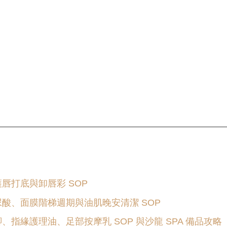
。
唇打底與卸唇彩 SOP
尿酸、面膜階梯週期與油肌晚安清潔 SOP
、指緣護理油、足部按摩乳 SOP 與沙龍 SPA 備品攻略