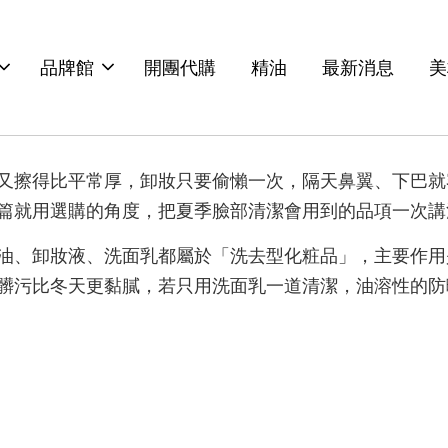
品牌館
開團代購
精油
最新消息
美
又擦得比平常厚，卸妝只要偷懶一次，隔天鼻翼、下巴就
篇就用選購的角度，把夏季臉部清潔會用到的品項一次講
油、卸妝液、洗面乳都屬於「洗去型化粧品」，主要作用
髒污比冬天更黏膩，若只用洗面乳一道清潔，油溶性的防