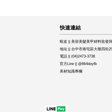
快速連結
蝦皮 || 美容美髮美甲材料批發
地址 || 台中市南屯區大墩四街2
電話 || (04)2473-3738
官方Line || @864doyfb
美材知識專欄