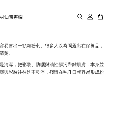
材知識專欄
容易冒出一顆顆粉刺。很多人以為問題出在保養品，
清楚。
是清潔，把彩妝、防曬與油性髒污帶離肌膚，本身並
曬與彩妝往往洗不乾淨，殘留在毛孔口就容易形成粉