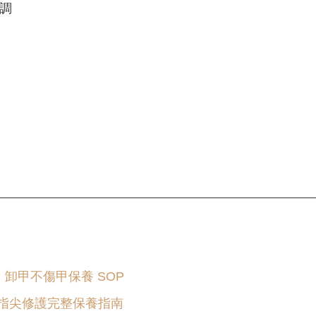
冷調
。
 卸甲不傷甲保養 SOP
 × 指尖修護完整保養指南