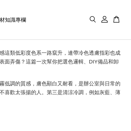
材知識專欄
感這類低彩度色系一路竄升，連帶冷色透膚指彩也成
面弄傷？這篇一次幫你把選色邏輯、DIY備品和卸
霧低調的質感，膚色顯白又耐看，是辦公室與日常的
不喜歡太張揚的人。第三是清涼冷調，例如灰藍、薄