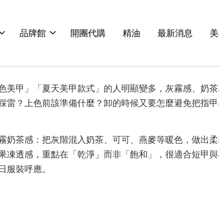
品牌館
開團代購
精油
最新消息
美
色美甲」「夏天美甲款式」的人明顯變多，灰霧感、奶茶
踩雷？上色前該準備什麼？卸的時候又要怎麼避免把指甲表
霧奶茶感：把灰階混入奶茶、可可、燕麥等暖色，做出柔
果凍透感，重點在「乾淨」而非「飽和」，很適合短甲與
日服裝呼應。