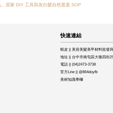
居家 DIY 工具與灰白髮自然遮蓋 SOP
快速連結
蝦皮 || 美容美髮美甲材料批發
地址 || 台中市南屯區大墩四街2
電話 || (04)2473-3738
官方Line || @864doyfb
美材知識專欄