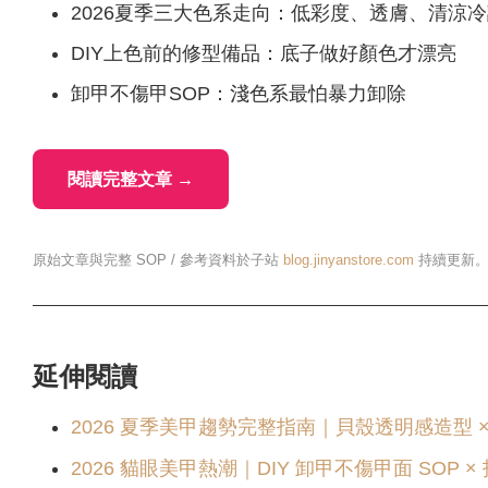
2026夏季三大色系走向：低彩度、透膚、清涼
DIY上色前的修型備品：底子做好顏色才漂亮
卸甲不傷甲SOP：淺色系最怕暴力卸除
閱讀完整文章 →
原始文章與完整 SOP / 參考資料於子站
blog.jinyanstore.com
持續更新
延伸閱讀
2026 夏季美甲趨勢完整指南｜貝殼透明感造型 ×
2026 貓眼美甲熱潮｜DIY 卸甲不傷甲面 SOP