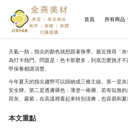
首頁
所有商品
天氣一熱，指尖的顏色就想跟著換季。最近搜尋「灰
為打卡熱門。問題是：色卡那麼多，到底怎麼挑才不
甲保養都講清楚。
今年夏天的指尖趨勢可以歸納成三條主線。第一是灰
安全牌。第二是透膚裸色：薄塗一兩層、若有似無的
荷灰、霧紫，在高溫裡看起來特別清爽，也容易和夏
本文重點