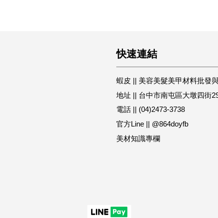
快速連結
蝦皮 || 美容美髮美甲材料批發
地址 || 台中市南屯區大墩四街2
電話 || (04)2473-3738
官方Line || @864doyfb
美材知識專欄