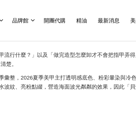
品牌館
開團代購
精油
最新消息
美
甲流行什麼？」以及「做完造型怎麼卸才不會把指甲弄得
講清楚。
季彙整，2026夏季美甲主打透明感底色、粉彩暈染與冷
水波紋、亮粉點綴，營造海面波光粼粼的效果，因此「貝