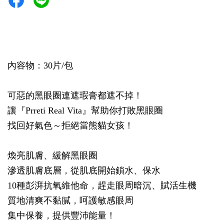
內容物：30片/包
可惡的黑眼圈連遮瑕膏都遮不掉！
讓『Prreti Real Vita』幫助你打敗黑眼圈
找回好氣色～拒絕當熊貓女孩！
煥亮肌膚、緩解黑眼圈
滲透肌膚底層，從肌底開始鎖水、保水
10種彭湃抗氧維他命，趕走眼周暗沉、賦活生機
質地清爽不黏膩，呵護敏感眼周
集中保養，提供豐沛能量！