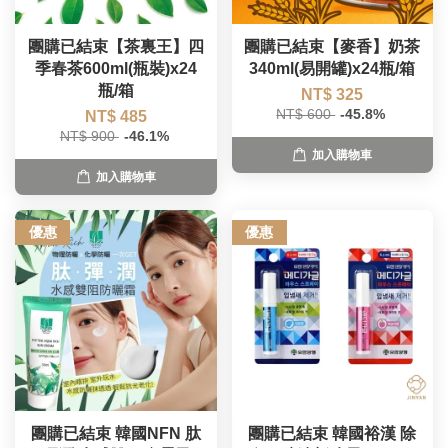
團購已結束【茶裏王】四
團購已結束【麥香】奶茶
季春茶600ml(瓶裝)x24
340ml(易開罐)x24瓶/箱
瓶/箱
NT$ 325
NT$ 600
-45.8%
NT$ 485
NT$ 900
-46.1%
加入購物車
加入購物車
優惠
優惠
團購已結束 韓國NFN 肽
團購已結束 韓國裕漢 除