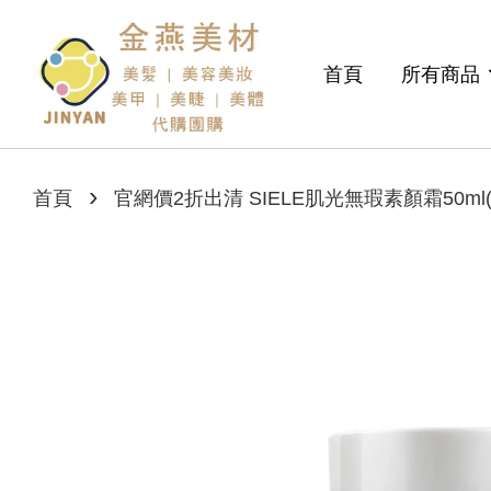
首頁
所有商品
›
首頁
官網價2折出清 SIELE肌光無瑕素顏霜50ml(效期