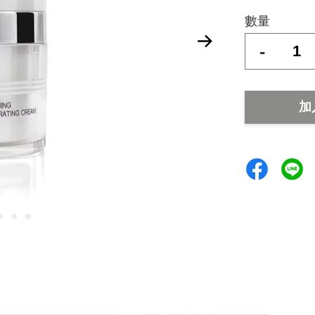
數量
-
加