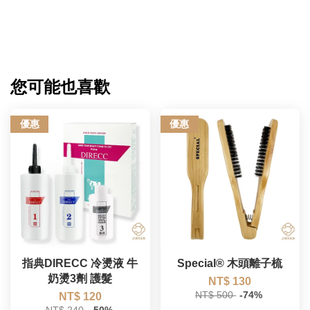
您可能也喜歡
優惠
優惠
指典DIRECC 冷燙液 牛
Special® 木頭離子梳
奶燙3劑 護髮
NT$ 130
NT$ 500
-74%
NT$ 120