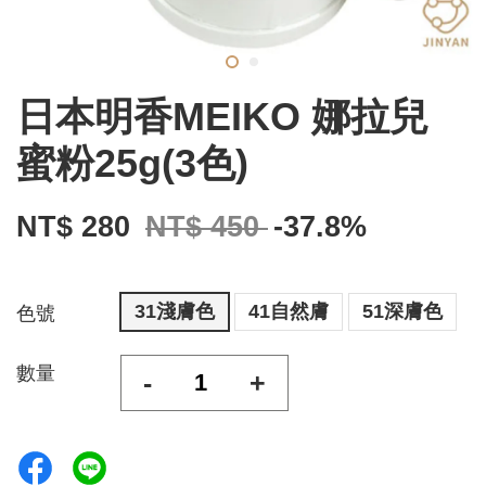
日本明香MEIKO 娜拉兒
蜜粉25g(3色)
NT$ 280
NT$ 450
-37.8%
31淺膚色
41自然膚
51深膚色
色號
數量
-
+