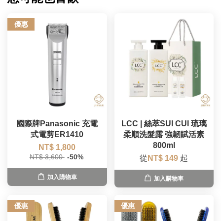
優惠
國際牌Panasonic 充電
LCC | 絲萃SUI CUI 琉璃
式電剪ER1410
柔順洗髮露 強韌賦活素
800ml
NT$ 1,800
NT$ 3,600
-50%
從
NT$ 149
起
加入購物車
加入購物車
優惠
優惠