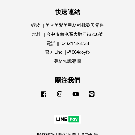
快速連結
蝦皮 || 美容美髮美甲材料批發與零售
地址 || 台中市南屯區大墩四街296號
電話 || (04)2473-3738
官方Line || @864doyfb
美材知識專欄
關注我們
Facebook
Instagram
YouTube
Line
服務條款
|
隱私政策
|
退款政策